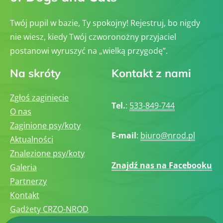
Twój pupil w bazie, Ty spokojny! Rejestruj, bo nigdy
nie wiesz, kiedy Twój czworonożny przyjaciel
postanowi wyruszyć na „wielką przygodę”.
Na skróty
Kontakt z nami
Zgłoś zaginięcie
Tel.
:
533-849-744
O nas
Zaginione psy/koty
E-mail
:
biuro@nrod.pl
Aktualności
Znalezione psy/koty
Znajdź nas na Facebooku
Galeria
Partnerzy
Kontakt
Gadżety CRZO-NROD