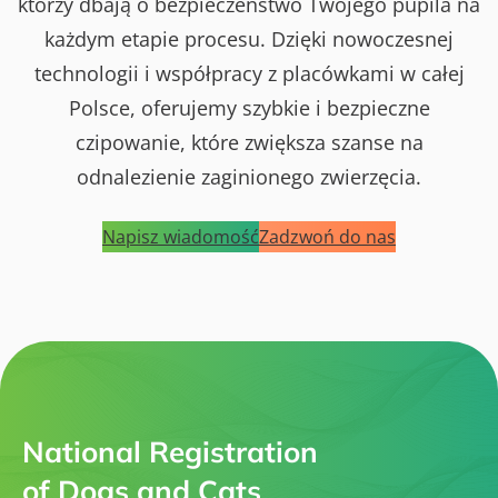
którzy dbają o bezpieczeństwo Twojego pupila na
każdym etapie procesu. Dzięki nowoczesnej
technologii i współpracy z placówkami w całej
Polsce, oferujemy szybkie i bezpieczne
czipowanie, które zwiększa szanse na
odnalezienie zaginionego zwierzęcia.
Napisz wiadomość
Zadzwoń do nas
National Registration
of Dogs and Cats