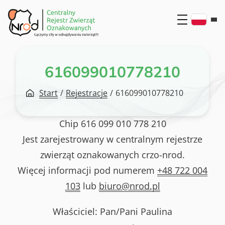
Przejdź
do
treści
616099010778210
Start
/
Rejestracje
/
616099010778210
Chip
616 099 010 778 210
Jest zarejestrowany w centralnym rejestrze
zwierząt oznakowanych crzo-nrod.
Więcej informacji pod numerem
+48 722 004
103
lub
biuro@nrod.pl
Właściciel: Pan/Pani
Paulina