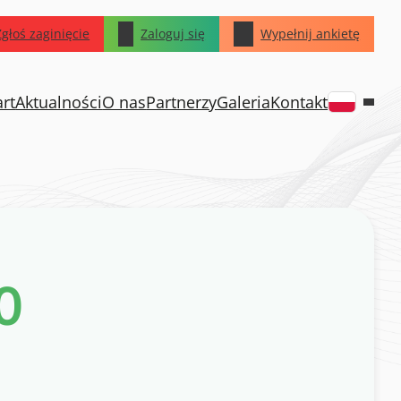
Zgłoś zaginięcie
Zaloguj się
Wypełnij ankietę
art
Aktualności
O nas
Partnerzy
Galeria
Kontakt
0