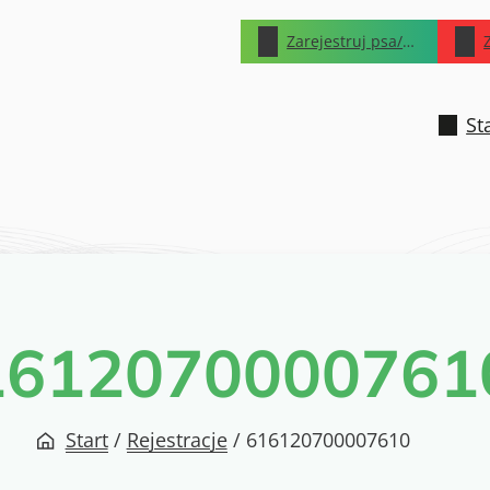
Zarejestruj psa/kota
St
1612070000761
Start
/
Rejestracje
/
616120700007610