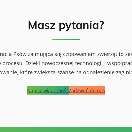
Masz pytania?
racja Psów zajmująca się czipowaniem zwierząt to ze
procesu. Dzięki nowoczesnej technologii i współprac
powanie, które zwiększa szanse na odnalezienie zagini
Napisz wiadomość
Zadzwoń do nas