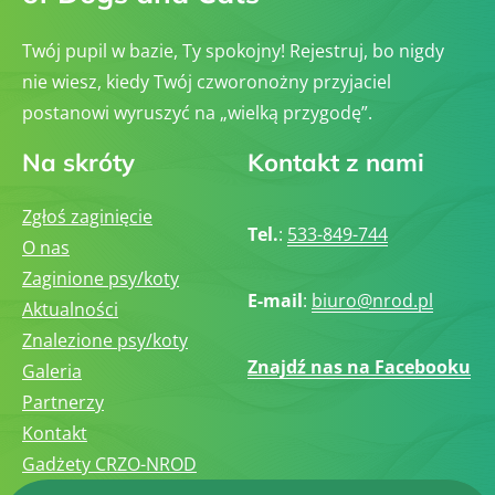
Twój pupil w bazie, Ty spokojny! Rejestruj, bo nigdy
nie wiesz, kiedy Twój czworonożny przyjaciel
postanowi wyruszyć na „wielką przygodę”.
Na skróty
Kontakt z nami
Zgłoś zaginięcie
Tel.
:
533-849-744
O nas
Zaginione psy/koty
E-mail
:
biuro@nrod.pl
Aktualności
Znalezione psy/koty
Znajdź nas na Facebooku
Galeria
Partnerzy
Kontakt
Gadżety CRZO-NROD