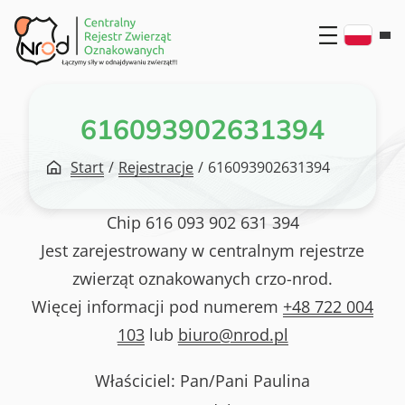
Przejdź
do
treści
616093902631394
Start
/
Rejestracje
/
616093902631394
Chip
616 093 902 631 394
Jest zarejestrowany w centralnym rejestrze
zwierząt oznakowanych crzo-nrod.
Więcej informacji pod numerem
+48 722 004
103
lub
biuro@nrod.pl
Właściciel: Pan/Pani
Paulina