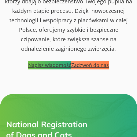
którzy dbają o bezpieczeństwo Twojego pupila na
każdym etapie procesu. Dzięki nowoczesnej
technologii i współpracy z placówkami w całej
Polsce, oferujemy szybkie i bezpieczne
czipowanie, które zwiększa szanse na
odnalezienie zaginionego zwierzęcia.
Napisz wiadomość
Zadzwoń do nas
National Registration
of Dogs and Cats