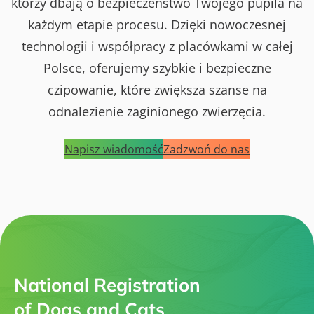
którzy dbają o bezpieczeństwo Twojego pupila na
każdym etapie procesu. Dzięki nowoczesnej
technologii i współpracy z placówkami w całej
Polsce, oferujemy szybkie i bezpieczne
czipowanie, które zwiększa szanse na
odnalezienie zaginionego zwierzęcia.
Napisz wiadomość
Zadzwoń do nas
National Registration
of Dogs and Cats