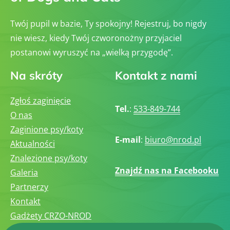
Twój pupil w bazie, Ty spokojny! Rejestruj, bo nigdy
nie wiesz, kiedy Twój czworonożny przyjaciel
postanowi wyruszyć na „wielką przygodę”.
Na skróty
Kontakt z nami
Zgłoś zaginięcie
Tel.
:
533-849-744
O nas
Zaginione psy/koty
E-mail
:
biuro@nrod.pl
Aktualności
Znalezione psy/koty
Znajdź nas na Facebooku
Galeria
Partnerzy
Kontakt
Gadżety CRZO-NROD