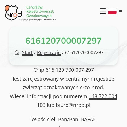
Przejdź
do
treści
616120700007297
Start
/
Rejestracje
/
616120700007297
Chip
616 120 700 007 297
Jest zarejestrowany w centralnym rejestrze
zwierząt oznakowanych crzo-nrod.
Więcej informacji pod numerem
+48 722 004
103
lub
biuro@nrod.pl
Właściciel: Pan/Pani
RAFAŁ