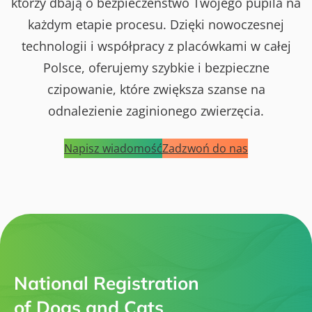
którzy dbają o bezpieczeństwo Twojego pupila na
każdym etapie procesu. Dzięki nowoczesnej
technologii i współpracy z placówkami w całej
Polsce, oferujemy szybkie i bezpieczne
czipowanie, które zwiększa szanse na
odnalezienie zaginionego zwierzęcia.
Napisz wiadomość
Zadzwoń do nas
National Registration
of Dogs and Cats