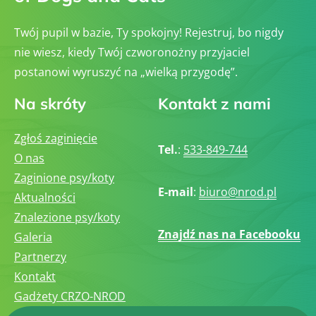
Twój pupil w bazie, Ty spokojny! Rejestruj, bo nigdy
nie wiesz, kiedy Twój czworonożny przyjaciel
postanowi wyruszyć na „wielką przygodę”.
Na skróty
Kontakt z nami
Zgłoś zaginięcie
Tel.
:
533-849-744
O nas
Zaginione psy/koty
E-mail
:
biuro@nrod.pl
Aktualności
Znalezione psy/koty
Znajdź nas na Facebooku
Galeria
Partnerzy
Kontakt
Gadżety CRZO-NROD