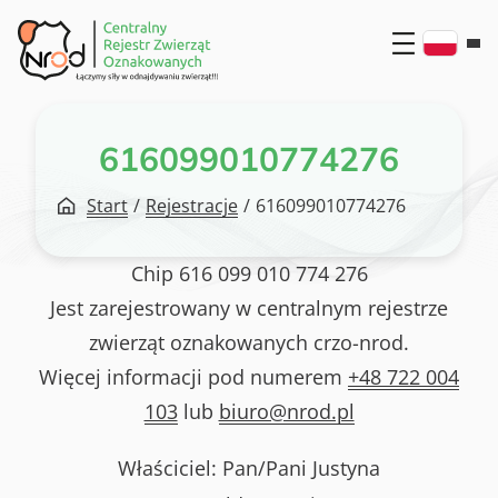
Przejdź
do
treści
616099010774276
Start
/
Rejestracje
/
616099010774276
Chip
616 099 010 774 276
Jest zarejestrowany w centralnym rejestrze
zwierząt oznakowanych crzo-nrod.
Więcej informacji pod numerem
+48 722 004
103
lub
biuro@nrod.pl
Właściciel: Pan/Pani
Justyna