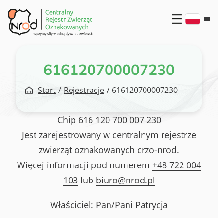
Przejdź
do
treści
616120700007230
Start
/
Rejestracje
/
616120700007230
Chip
616 120 700 007 230
Jest zarejestrowany w centralnym rejestrze
zwierząt oznakowanych crzo-nrod.
Więcej informacji pod numerem
+48 722 004
103
lub
biuro@nrod.pl
Właściciel: Pan/Pani
Patrycja