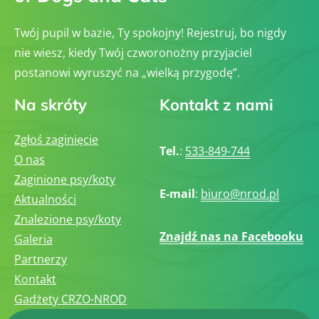
Twój pupil w bazie, Ty spokojny! Rejestruj, bo nigdy
nie wiesz, kiedy Twój czworonożny przyjaciel
postanowi wyruszyć na „wielką przygodę”.
Na skróty
Kontakt z nami
Zgłoś zaginięcie
Tel.
:
533-849-744
O nas
Zaginione psy/koty
E-mail
:
biuro@nrod.pl
Aktualności
Znalezione psy/koty
Znajdź nas na Facebooku
Galeria
Partnerzy
Kontakt
Gadżety CRZO-NROD