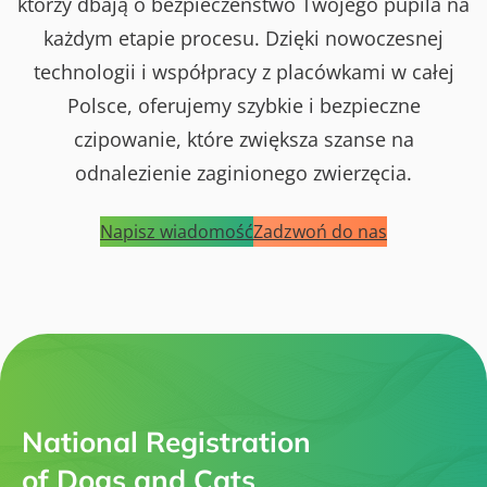
którzy dbają o bezpieczeństwo Twojego pupila na
każdym etapie procesu. Dzięki nowoczesnej
technologii i współpracy z placówkami w całej
Polsce, oferujemy szybkie i bezpieczne
czipowanie, które zwiększa szanse na
odnalezienie zaginionego zwierzęcia.
Napisz wiadomość
Zadzwoń do nas
National Registration
of Dogs and Cats