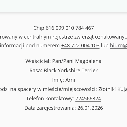
Chip
616 099 010 784 467
strowany w centralnym rejestrze zwierząt oznakowanyc
 informacji pod numerem
+48 722 004 103
lub
biuro@
Właściciel: Pan/Pani
Magdalena
Rasa:
Black Yorkshire Terrier
Imię:
Arni
dzi na spacery w mieście/miejscowości:
Złotniki Kuj
Telefon kontaktowy:
724566324
Data zarejestrowania:
26.01.2026