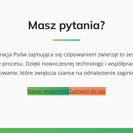
Masz pytania?
racja Psów zajmująca się czipowaniem zwierząt to ze
procesu. Dzięki nowoczesnej technologii i współprac
powanie, które zwiększa szanse na odnalezienie zagini
Napisz wiadomość
Zadzwoń do nas