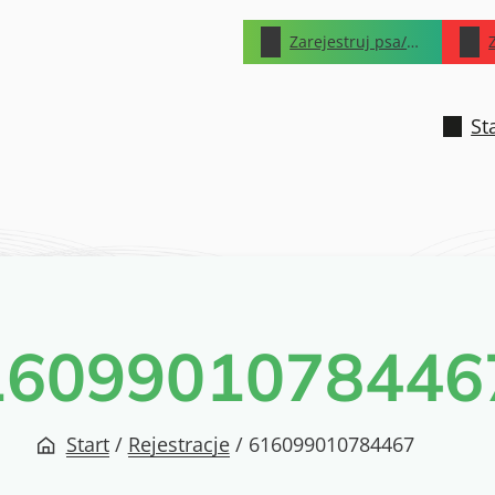
Zarejestruj psa/kota
St
1609901078446
Start
/
Rejestracje
/
616099010784467