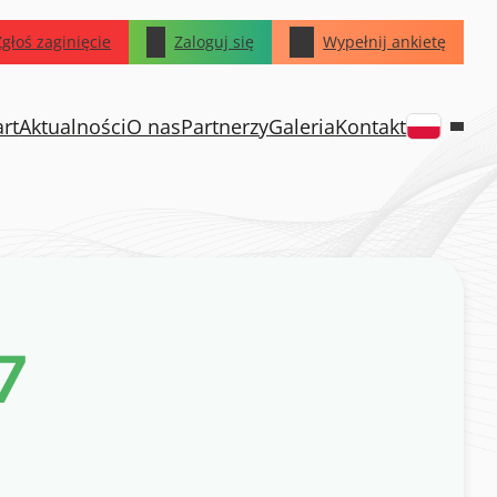
Zgłoś zaginięcie
Zaloguj się
Wypełnij ankietę
art
Aktualności
O nas
Partnerzy
Galeria
Kontakt
7