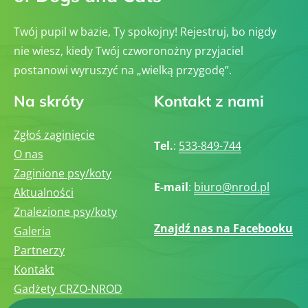
Twój pupil w bazie, Ty spokojny! Rejestruj, bo nigdy
nie wiesz, kiedy Twój czworonożny przyjaciel
postanowi wyruszyć na „wielką przygodę”.
Na skróty
Kontakt z nami
Zgłoś zaginięcie
Tel.
:
533-849-744
O nas
Zaginione psy/koty
E-mail
:
biuro@nrod.pl
Aktualności
Znalezione psy/koty
Znajdź nas na Facebooku
Galeria
Partnerzy
Kontakt
Gadżety CRZO-NROD