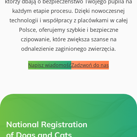
którzy dbają o bezpieczeństwo Twojego pupila na
każdym etapie procesu. Dzięki nowoczesnej
technologii i współpracy z placówkami w całej
Polsce, oferujemy szybkie i bezpieczne
czipowanie, które zwiększa szanse na
odnalezienie zaginionego zwierzęcia.
Napisz wiadomość
Zadzwoń do nas
National Registration
of Dogs and Cats