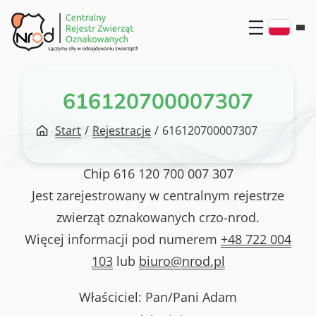
Przejdź
do
treści
616120700007307
Start
/
Rejestracje
/
616120700007307
Chip
616 120 700 007 307
Jest zarejestrowany w centralnym rejestrze
zwierząt oznakowanych crzo-nrod.
Więcej informacji pod numerem
+48 722 004
103
lub
biuro@nrod.pl
Właściciel: Pan/Pani
Adam