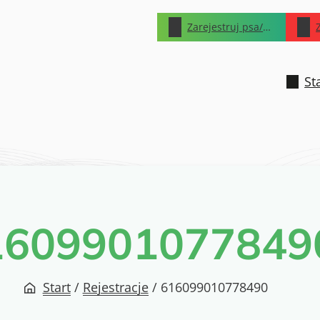
Zarejestruj psa/kota
St
1609901077849
Start
/
Rejestracje
/
616099010778490