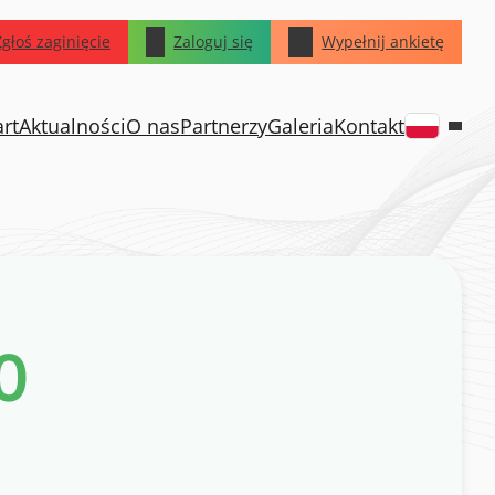
Zgłoś zaginięcie
Zaloguj się
Wypełnij ankietę
art
Aktualności
O nas
Partnerzy
Galeria
Kontakt
0