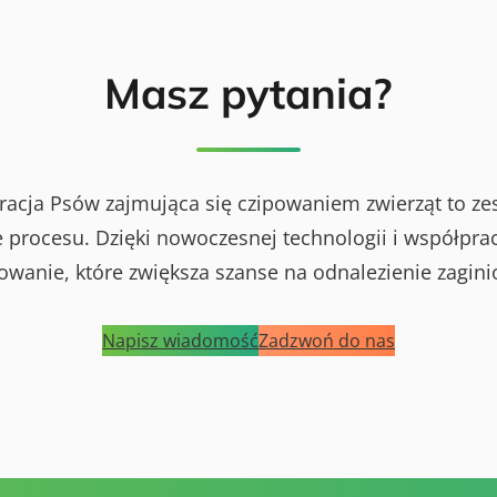
Masz pytania?
racja Psów zajmująca się czipowaniem zwierząt to ze
procesu. Dzięki nowoczesnej technologii i współprac
powanie, które zwiększa szanse na odnalezienie zagini
Napisz wiadomość
Zadzwoń do nas