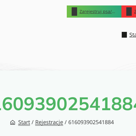
Zarejestruj psa/kota
St
1609390254188
Start
/
Rejestracje
/
616093902541884