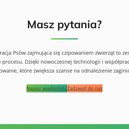
Masz pytania?
racja Psów zajmująca się czipowaniem zwierząt to ze
procesu. Dzięki nowoczesnej technologii i współprac
powanie, które zwiększa szanse na odnalezienie zagini
Napisz wiadomość
Zadzwoń do nas