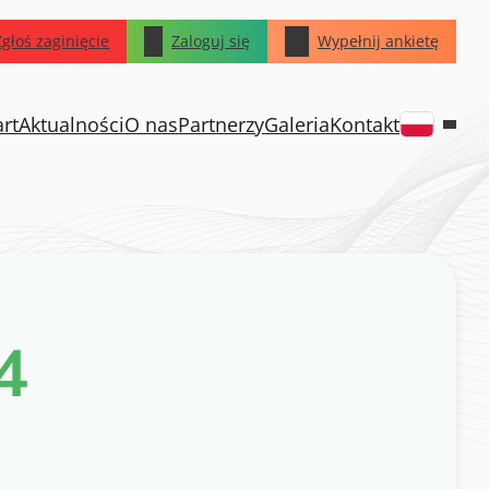
Zgłoś zaginięcie
Zaloguj się
Wypełnij ankietę
art
Aktualności
O nas
Partnerzy
Galeria
Kontakt
4