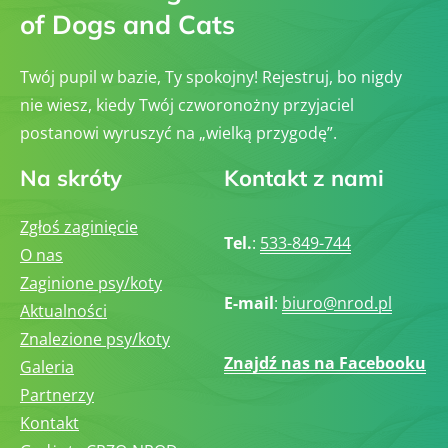
of Dogs and Cats
Twój pupil w bazie, Ty spokojny! Rejestruj, bo nigdy
nie wiesz, kiedy Twój czworonożny przyjaciel
postanowi wyruszyć na „wielką przygodę”.
Na skróty
Kontakt z nami
Zgłoś zaginięcie
Tel.
:
533-849-744
O nas
Zaginione psy/koty
E-mail
:
biuro@nrod.pl
Aktualności
Znalezione psy/koty
Znajdź nas na Facebooku
Galeria
Partnerzy
Kontakt