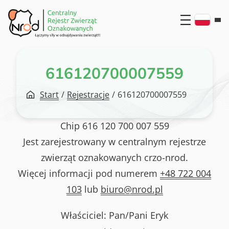
Przejdź
do
treści
616120700007559
Start
/
Rejestracje
/
616120700007559
Chip
616 120 700 007 559
Jest zarejestrowany w centralnym rejestrze
zwierząt oznakowanych crzo-nrod.
Więcej informacji pod numerem
+48 722 004
103
lub
biuro@nrod.pl
Właściciel: Pan/Pani
Eryk