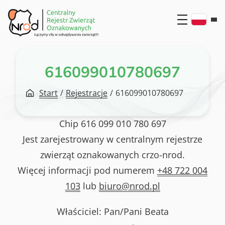
Przejdź
do
treści
616099010780697
Start
/
Rejestracje
/
616099010780697
Chip
616 099 010 780 697
Jest zarejestrowany w centralnym rejestrze
zwierząt oznakowanych crzo-nrod.
Więcej informacji pod numerem
+48 722 004
103
lub
biuro@nrod.pl
Właściciel: Pan/Pani
Beata