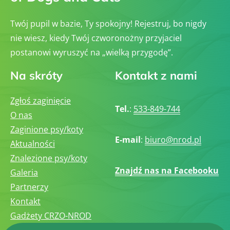
Twój pupil w bazie, Ty spokojny! Rejestruj, bo nigdy
nie wiesz, kiedy Twój czworonożny przyjaciel
postanowi wyruszyć na „wielką przygodę”.
Na skróty
Kontakt z nami
Zgłoś zaginięcie
Tel.
:
533-849-744
O nas
Zaginione psy/koty
E-mail
:
biuro@nrod.pl
Aktualności
Znalezione psy/koty
Znajdź nas na Facebooku
Galeria
Partnerzy
Kontakt
Gadżety CRZO-NROD