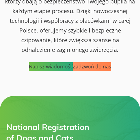
którzy dbają o bezpieczeństwo Twojego pupila na
każdym etapie procesu. Dzięki nowoczesnej
technologii i współpracy z placówkami w całej
Polsce, oferujemy szybkie i bezpieczne
czipowanie, które zwiększa szanse na
odnalezienie zaginionego zwierzęcia.
Napisz wiadomość
Zadzwoń do nas
National Registration
of Dogs and Cats