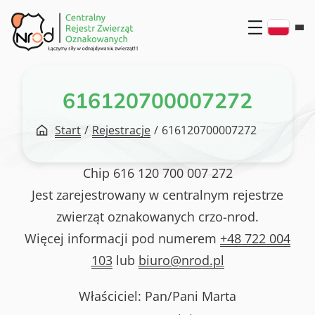
Przejdź
do
treści
616120700007272
Start
/
Rejestracje
/
616120700007272
Chip
616 120 700 007 272
Jest zarejestrowany w centralnym rejestrze
zwierząt oznakowanych crzo-nrod.
Więcej informacji pod numerem
+48 722 004
103
lub
biuro@nrod.pl
Właściciel: Pan/Pani
Marta