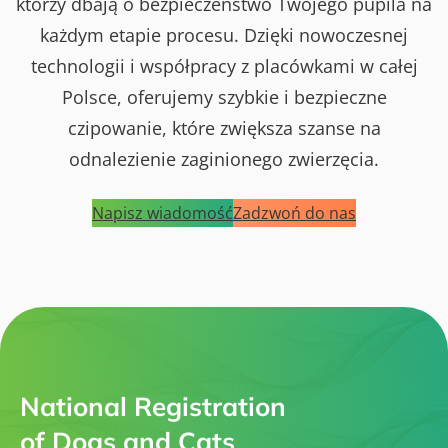
którzy dbają o bezpieczeństwo Twojego pupila na
każdym etapie procesu. Dzięki nowoczesnej
technologii i współpracy z placówkami w całej
Polsce, oferujemy szybkie i bezpieczne
czipowanie, które zwiększa szanse na
odnalezienie zaginionego zwierzęcia.
Napisz wiadomość
Zadzwoń do nas
National Registration
of Dogs and Cats