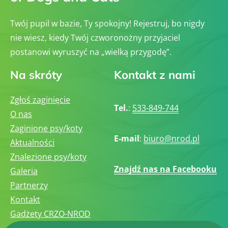
Twój pupil w bazie, Ty spokojny! Rejestruj, bo nigdy
nie wiesz, kiedy Twój czworonożny przyjaciel
postanowi wyruszyć na „wielką przygodę”.
Na skróty
Kontakt z nami
Zgłoś zaginięcie
Tel.
:
533-849-744
O nas
Zaginione psy/koty
E-mail
:
biuro@nrod.pl
Aktualności
Znalezione psy/koty
Znajdź nas na Facebooku
Galeria
Partnerzy
Kontakt
Gadżety CRZO-NROD