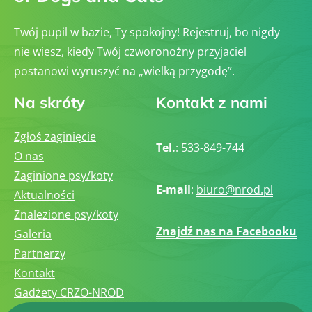
Twój pupil w bazie, Ty spokojny! Rejestruj, bo nigdy
nie wiesz, kiedy Twój czworonożny przyjaciel
postanowi wyruszyć na „wielką przygodę”.
Na skróty
Kontakt z nami
Zgłoś zaginięcie
Tel.
:
533-849-744
O nas
Zaginione psy/koty
E-mail
:
biuro@nrod.pl
Aktualności
Znalezione psy/koty
Znajdź nas na Facebooku
Galeria
Partnerzy
Kontakt
Gadżety CRZO-NROD