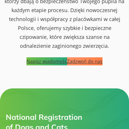
którzy dbają o bezpieczeństwo Twojego pupila na
każdym etapie procesu. Dzięki nowoczesnej
technologii i współpracy z placówkami w całej
Polsce, oferujemy szybkie i bezpieczne
czipowanie, które zwiększa szanse na
odnalezienie zaginionego zwierzęcia.
Napisz wiadomość
Zadzwoń do nas
National Registration
of Dogs and Cats