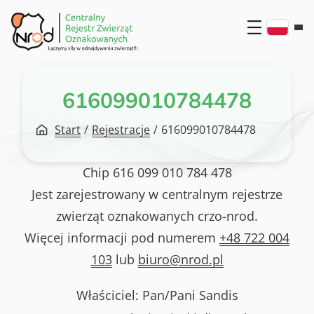
Przejdź
do
treści
616099010784478
Start
/
Rejestracje
/
616099010784478
Chip
616 099 010 784 478
Jest zarejestrowany w centralnym rejestrze
zwierząt oznakowanych crzo-nrod.
Więcej informacji pod numerem
+48 722 004
103
lub
biuro@nrod.pl
Właściciel: Pan/Pani
Sandis