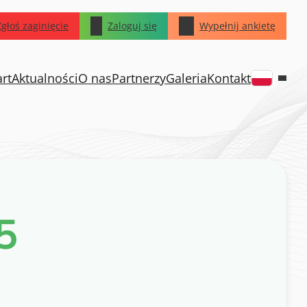
Zgłoś zaginięcie
Zaloguj się
Wypełnij ankietę
art
Aktualności
O nas
Partnerzy
Galeria
Kontakt
5