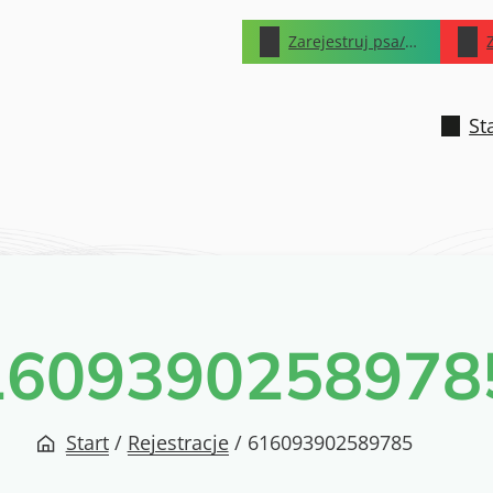
Zarejestruj psa/kota
St
1609390258978
Start
/
Rejestracje
/
616093902589785