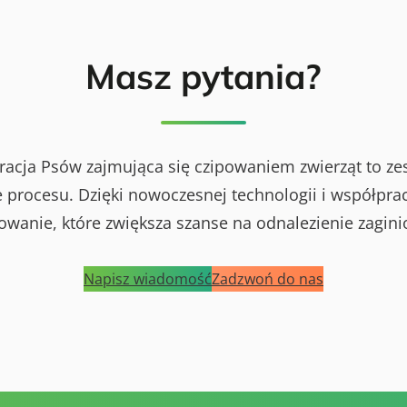
Masz pytania?
racja Psów zajmująca się czipowaniem zwierząt to ze
procesu. Dzięki nowoczesnej technologii i współprac
powanie, które zwiększa szanse na odnalezienie zagini
Napisz wiadomość
Zadzwoń do nas