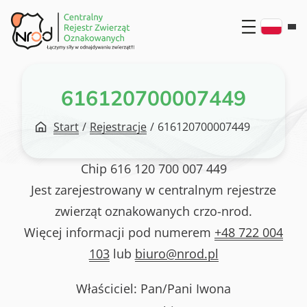
Przejdź
do
treści
616120700007449
Start
/
Rejestracje
/
616120700007449
Chip
616 120 700 007 449
Jest zarejestrowany w centralnym rejestrze
zwierząt oznakowanych crzo-nrod.
Więcej informacji pod numerem
+48 722 004
103
lub
biuro@nrod.pl
Właściciel: Pan/Pani
Iwona