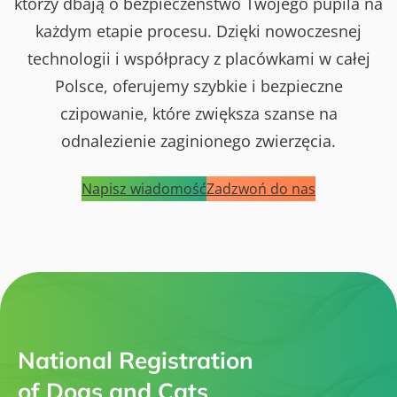
którzy dbają o bezpieczeństwo Twojego pupila na
każdym etapie procesu. Dzięki nowoczesnej
technologii i współpracy z placówkami w całej
Polsce, oferujemy szybkie i bezpieczne
czipowanie, które zwiększa szanse na
odnalezienie zaginionego zwierzęcia.
Napisz wiadomość
Zadzwoń do nas
National Registration
of Dogs and Cats