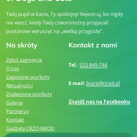
Twój pupil w bazie, Ty spokojny! Rejestruj, bo nigdy
nie wiesz, kiedy Twój czworonożny przyjaciel
postanowi wyruszyć na „wielką przygodę”.
Na skróty
Kontakt z nami
Zgłoś zaginięcie
Tel.
:
533-849-744
O nas
Zaginione psy/koty
E-mail
:
biuro@nrod.pl
Aktualności
Znalezione psy/koty
Znajdź nas na Facebooku
Galeria
Partnerzy
Kontakt
Gadżety CRZO-NROD