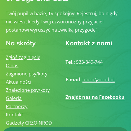
Twój pupil w bazie, Ty spokojny! Rejestruj, bo nigdy
nie wiesz, kiedy Twój czworonożny przyjaciel
postanowi wyruszyć na „wielką przygodę”.
Na skróty
Kontakt z nami
Zgłoś zaginięcie
Tel.
:
533-849-744
O nas
Zaginione psy/koty
E-mail
:
biuro@nrod.pl
Aktualności
Znalezione psy/koty
Znajdź nas na Facebooku
Galeria
Partnerzy
Kontakt
Gadżety CRZO-NROD