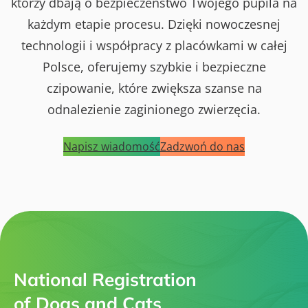
którzy dbają o bezpieczeństwo Twojego pupila na
każdym etapie procesu. Dzięki nowoczesnej
technologii i współpracy z placówkami w całej
Polsce, oferujemy szybkie i bezpieczne
czipowanie, które zwiększa szanse na
odnalezienie zaginionego zwierzęcia.
Napisz wiadomość
Zadzwoń do nas
National Registration
of Dogs and Cats