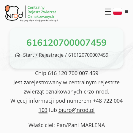
Przejdź
do
treści
616120700007459
Start
/
Rejestracje
/
616120700007459
Chip
616 120 700 007 459
Jest zarejestrowany w centralnym rejestrze
zwierząt oznakowanych crzo-nrod.
Więcej informacji pod numerem
+48 722 004
103
lub
biuro@nrod.pl
Właściciel: Pan/Pani
MARLENA