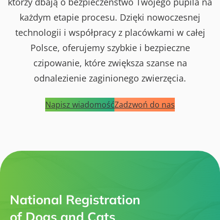
którzy dbają o bezpieczeństwo Twojego pupila na
każdym etapie procesu. Dzięki nowoczesnej
technologii i współpracy z placówkami w całej
Polsce, oferujemy szybkie i bezpieczne
czipowanie, które zwiększa szanse na
odnalezienie zaginionego zwierzęcia.
Napisz wiadomość
Zadzwoń do nas
National Registration
of Dogs and Cats