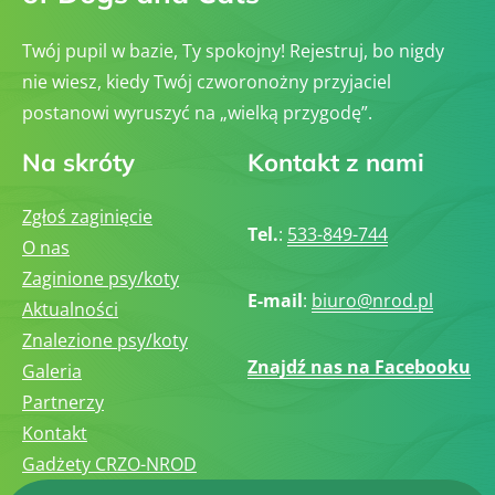
Twój pupil w bazie, Ty spokojny! Rejestruj, bo nigdy
nie wiesz, kiedy Twój czworonożny przyjaciel
postanowi wyruszyć na „wielką przygodę”.
Na skróty
Kontakt z nami
Zgłoś zaginięcie
Tel.
:
533-849-744
O nas
Zaginione psy/koty
E-mail
:
biuro@nrod.pl
Aktualności
Znalezione psy/koty
Znajdź nas na Facebooku
Galeria
Partnerzy
Kontakt
Gadżety CRZO-NROD