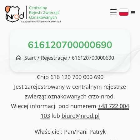
Przejdź
do
treści
616120700000690
Start
/
Rejestracje
/
616120700000690
Chip
616 120 700 000 690
Jest zarejestrowany w centralnym rejestrze
zwierząt oznakowanych crzo-nrod.
Więcej informacji pod numerem
+48 722 004
103
lub
biuro@nrod.pl
Właściciel: Pan/Pani
Patryk