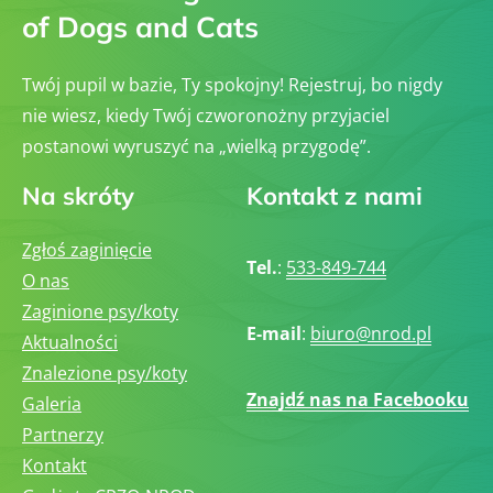
of Dogs and Cats
Twój pupil w bazie, Ty spokojny! Rejestruj, bo nigdy
nie wiesz, kiedy Twój czworonożny przyjaciel
postanowi wyruszyć na „wielką przygodę”.
Na skróty
Kontakt z nami
Zgłoś zaginięcie
Tel.
:
533-849-744
O nas
Zaginione psy/koty
E-mail
:
biuro@nrod.pl
Aktualności
Znalezione psy/koty
Znajdź nas na Facebooku
Galeria
Partnerzy
Kontakt