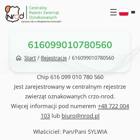
Przejdź
do
treści
616099010780560
Start
/
Rejestracje
/
616099010780560
Chip
616 099 010 780 560
Jest zarejestrowany w centralnym rejestrze
zwierząt oznakowanych crzo-nrod.
Więcej informacji pod numerem
+48 722 004
103
lub
biuro@nrod.pl
Właściciel: Pan/Pani
SYLWIA