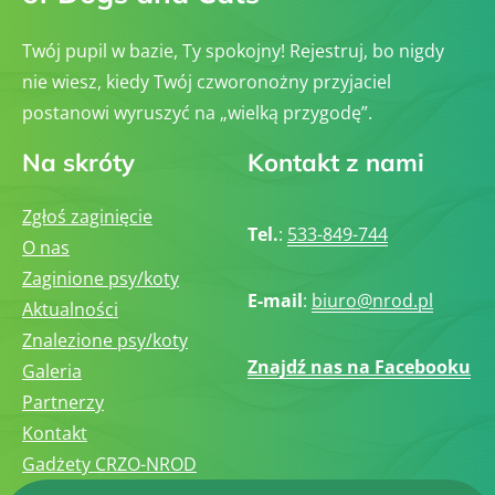
Twój pupil w bazie, Ty spokojny! Rejestruj, bo nigdy
nie wiesz, kiedy Twój czworonożny przyjaciel
postanowi wyruszyć na „wielką przygodę”.
Na skróty
Kontakt z nami
Zgłoś zaginięcie
Tel.
:
533-849-744
O nas
Zaginione psy/koty
E-mail
:
biuro@nrod.pl
Aktualności
Znalezione psy/koty
Znajdź nas na Facebooku
Galeria
Partnerzy
Kontakt
Gadżety CRZO-NROD