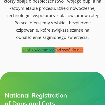
którzy dbają o bezpieczeństwo Twojego pupila na
każdym etapie procesu. Dzięki nowoczesnej
technologii i współpracy z placówkami w całej
Polsce, oferujemy szybkie i bezpieczne
czipowanie, które zwiększa szanse na
odnalezienie zaginionego zwierzęcia.
Napisz wiadomość
Zadzwoń do nas
National Registration
of Dogs and Cats