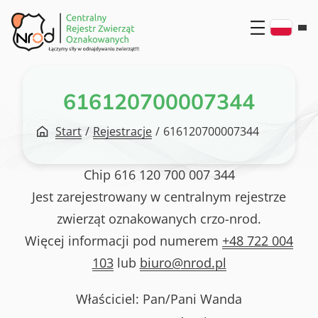
Przejdź
do
treści
616120700007344
Start
/
Rejestracje
/
616120700007344
Chip
616 120 700 007 344
Jest zarejestrowany w centralnym rejestrze
zwierząt oznakowanych crzo-nrod.
Więcej informacji pod numerem
+48 722 004
103
lub
biuro@nrod.pl
Właściciel: Pan/Pani
Wanda