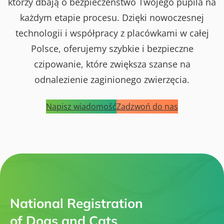
którzy dbają o bezpieczeństwo Twojego pupila na
każdym etapie procesu. Dzięki nowoczesnej
technologii i współpracy z placówkami w całej
Polsce, oferujemy szybkie i bezpieczne
czipowanie, które zwiększa szanse na
odnalezienie zaginionego zwierzęcia.
Napisz wiadomość
Zadzwoń do nas
National Registration
of Dogs and Cats