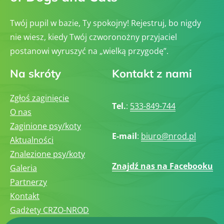
Twój pupil w bazie, Ty spokojny! Rejestruj, bo nigdy
nie wiesz, kiedy Twój czworonożny przyjaciel
postanowi wyruszyć na „wielką przygodę”.
Na skróty
Kontakt z nami
Zgłoś zaginięcie
Tel.
:
533-849-744
O nas
Zaginione psy/koty
E-mail
:
biuro@nrod.pl
Aktualności
Znalezione psy/koty
Znajdź nas na Facebooku
Galeria
Partnerzy
Kontakt
Gadżety CRZO-NROD