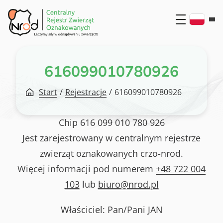
Przejdź
do
treści
616099010780926
Start
/
Rejestracje
/
616099010780926
Chip
616 099 010 780 926
Jest zarejestrowany w centralnym rejestrze
zwierząt oznakowanych crzo-nrod.
Więcej informacji pod numerem
+48 722 004
103
lub
biuro@nrod.pl
Właściciel: Pan/Pani
JAN