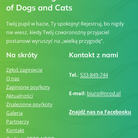
of Dogs and Cats
Twój pupil w bazie, Ty spokojny! Rejestruj, bo nigdy
nie wiesz, kiedy Twój czworonożny przyjaciel
postanowi wyruszyć na „wielką przygodę”.
Na skróty
Kontakt z nami
Zgłoś zaginięcie
Tel.
:
533-849-744
O nas
Zaginione psy/koty
E-mail
:
biuro@nrod.pl
Aktualności
Znalezione psy/koty
Znajdź nas na Facebooku
Galeria
Partnerzy
Kontakt