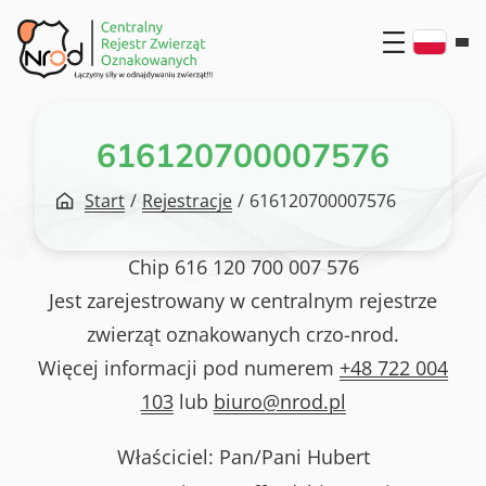
Przejdź
do
treści
616120700007576
Start
/
Rejestracje
/
616120700007576
Chip
616 120 700 007 576
Jest zarejestrowany w centralnym rejestrze
zwierząt oznakowanych crzo-nrod.
Więcej informacji pod numerem
+48 722 004
103
lub
biuro@nrod.pl
Właściciel: Pan/Pani
Hubert