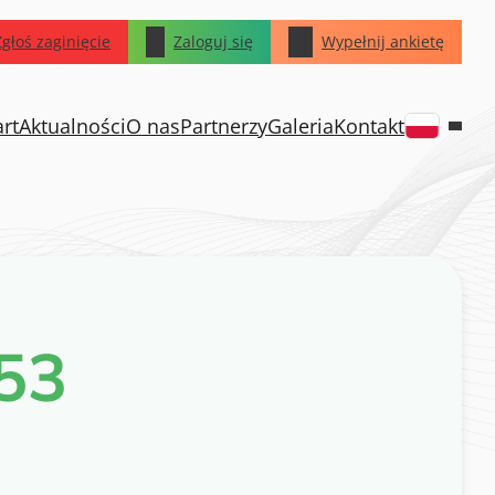
Zgłoś zaginięcie
Zaloguj się
Wypełnij ankietę
art
Aktualności
O nas
Partnerzy
Galeria
Kontakt
53