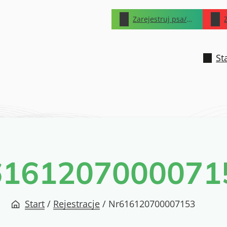
Zarejestruj psa/kota
St
6161207000071
Start
/
Rejestracje
/
Nr616120700007153