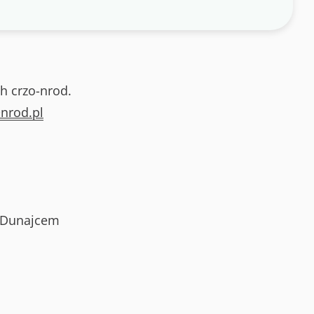
h crzo-nrod.
nrod.pl
 Dunajcem