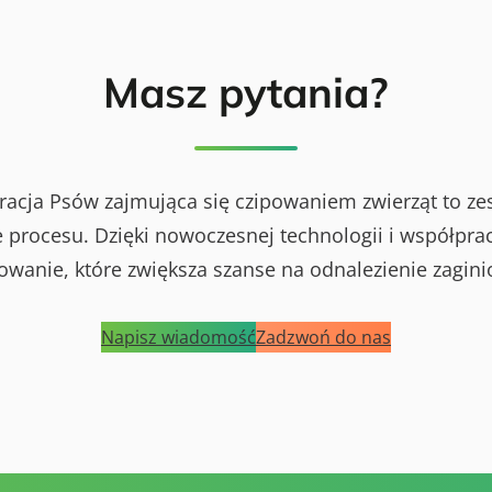
Masz pytania?
racja Psów zajmująca się czipowaniem zwierząt to ze
procesu. Dzięki nowoczesnej technologii i współprac
powanie, które zwiększa szanse na odnalezienie zagini
Napisz wiadomość
Zadzwoń do nas