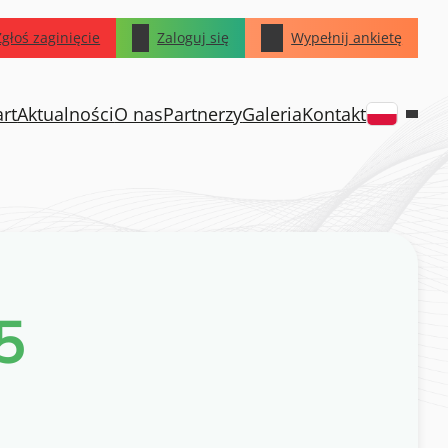
Zgłoś zaginięcie
Zaloguj się
Wypełnij ankietę
art
Aktualności
O nas
Partnerzy
Galeria
Kontakt
5