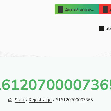
Zarejestruj psa/kota
St
1612070000736
Start
/
Rejestracje
/
616120700007365