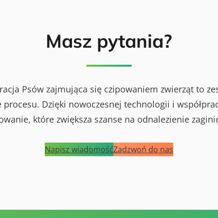
Masz pytania?
racja Psów zajmująca się czipowaniem zwierząt to ze
procesu. Dzięki nowoczesnej technologii i współprac
powanie, które zwiększa szanse na odnalezienie zagini
Napisz wiadomość
Zadzwoń do nas