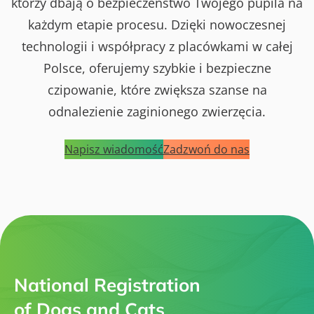
którzy dbają o bezpieczeństwo Twojego pupila na
każdym etapie procesu. Dzięki nowoczesnej
technologii i współpracy z placówkami w całej
Polsce, oferujemy szybkie i bezpieczne
czipowanie, które zwiększa szanse na
odnalezienie zaginionego zwierzęcia.
Napisz wiadomość
Zadzwoń do nas
National Registration
of Dogs and Cats