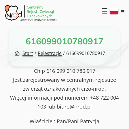
Przejdź
do
treści
616099010780917
Start
/
Rejestracje
/
616099010780917
Chip
616 099 010 780 917
Jest zarejestrowany w centralnym rejestrze
zwierząt oznakowanych crzo-nrod.
Więcej informacji pod numerem
+48 722 004
103
lub
biuro@nrod.pl
Właściciel: Pan/Pani
Patrycja