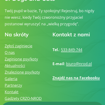
Twój pupil w bazie, Ty spokojny! Rejestruj, bo nigdy
nie wiesz, kiedy Twój czworonożny przyjaciel
postanowi wyruszyć na „wielką przygodę”.
Na skróty
Kontakt z nami
Zgłoś zaginięcie
Tel.
:
533-849-744
O nas
Zaginione psy/koty
E-mail
:
biuro@nrod.pl
Aktualności
Znalezione psy/koty
Znajdź nas na Facebooku
Galeria
Partnerzy
Kontakt
Gadżety CRZO-NROD