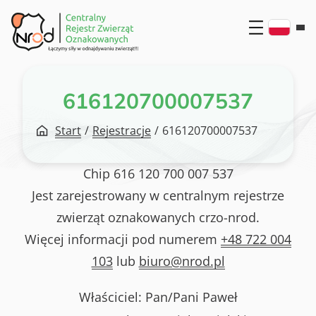
Przejdź
do
treści
616120700007537
Start
/
Rejestracje
/
616120700007537
Chip
616 120 700 007 537
Jest zarejestrowany w centralnym rejestrze
zwierząt oznakowanych crzo-nrod.
Więcej informacji pod numerem
+48 722 004
103
lub
biuro@nrod.pl
Właściciel: Pan/Pani
Paweł