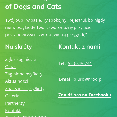
of Dogs and Cats
Twój pupil w bazie, Ty spokojny! Rejestruj, bo nigdy
nie wiesz, kiedy Twój czworonożny przyjaciel
postanowi wyruszyć na „wielką przygodę”.
Na skróty
Kontakt z nami
Zgłoś zaginięcie
Tel.
:
533-849-744
O nas
Zaginione psy/koty
E-mail
:
biuro@nrod.pl
Aktualności
Znalezione psy/koty
Znajdź nas na Facebooku
Galeria
Partnerzy
Kontakt