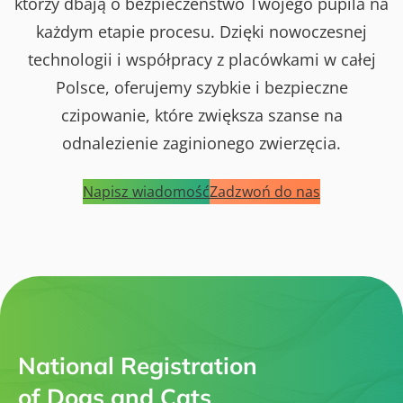
którzy dbają o bezpieczeństwo Twojego pupila na
każdym etapie procesu. Dzięki nowoczesnej
technologii i współpracy z placówkami w całej
Polsce, oferujemy szybkie i bezpieczne
czipowanie, które zwiększa szanse na
odnalezienie zaginionego zwierzęcia.
Napisz wiadomość
Zadzwoń do nas
National Registration
of Dogs and Cats