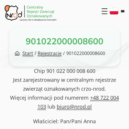
Przejdź
do
treści
901022000008600
Start
/
Rejestracje
/
901022000008600
Chip
901 022 000 008 600
Jest zarejestrowany w centralnym rejestrze
zwierząt oznakowanych crzo-nrod.
Więcej informacji pod numerem
+48 722 004
103
lub
biuro@nrod.pl
Właściciel: Pan/Pani
Anna