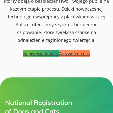
którzy dbają o bezpieczeństwo Twojego pupila na
każdym etapie procesu. Dzięki nowoczesnej
technologii i współpracy z placówkami w całej
Polsce, oferujemy szybkie i bezpieczne
czipowanie, które zwiększa szanse na
odnalezienie zaginionego zwierzęcia.
Napisz wiadomość
Zadzwoń do nas
National Registration
of Dogs and Cats