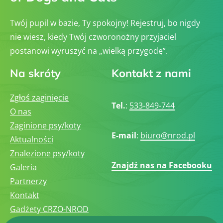
Twój pupil w bazie, Ty spokojny! Rejestruj, bo nigdy
nie wiesz, kiedy Twój czworonożny przyjaciel
postanowi wyruszyć na „wielką przygodę”.
Na skróty
Kontakt z nami
Zgłoś zaginięcie
Tel.
:
533-849-744
O nas
Zaginione psy/koty
E-mail
:
biuro@nrod.pl
Aktualności
Znalezione psy/koty
Znajdź nas na Facebooku
Galeria
Partnerzy
Kontakt
Gadżety CRZO-NROD