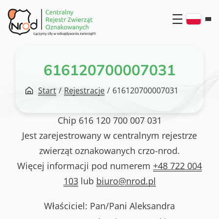
Przejdź
do
treści
616120700007031
Start
/
Rejestracje
/
616120700007031
Chip
616 120 700 007 031
Jest zarejestrowany w centralnym rejestrze
zwierząt oznakowanych crzo-nrod.
Więcej informacji pod numerem
+48 722 004
103
lub
biuro@nrod.pl
Właściciel: Pan/Pani
Aleksandra