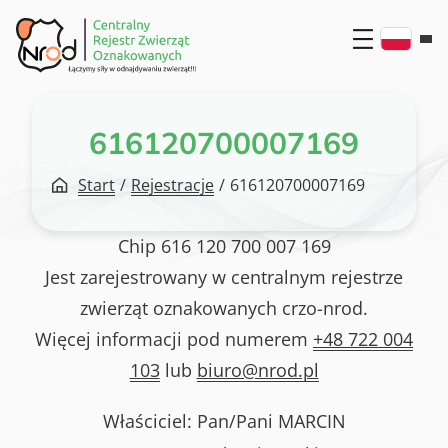
Przejdź
do
treści
616120700007169
Start
/
Rejestracje
/
616120700007169
Chip
616 120 700 007 169
Jest zarejestrowany w centralnym rejestrze
zwierząt oznakowanych crzo-nrod.
Więcej informacji pod numerem
+48 722 004
103
lub
biuro@nrod.pl
Właściciel: Pan/Pani
MARCIN