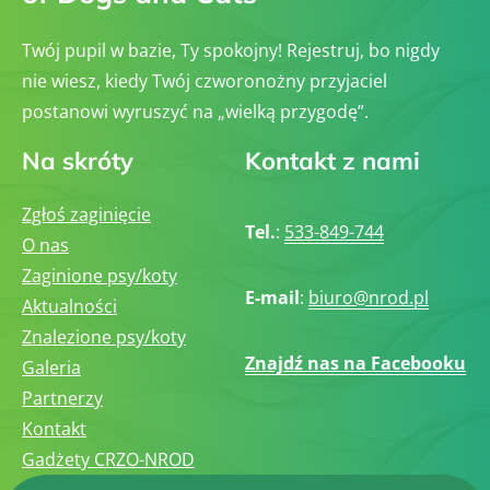
Twój pupil w bazie, Ty spokojny! Rejestruj, bo nigdy
nie wiesz, kiedy Twój czworonożny przyjaciel
postanowi wyruszyć na „wielką przygodę”.
Na skróty
Kontakt z nami
Zgłoś zaginięcie
Tel.
:
533-849-744
O nas
Zaginione psy/koty
E-mail
:
biuro@nrod.pl
Aktualności
Znalezione psy/koty
Znajdź nas na Facebooku
Galeria
Partnerzy
Kontakt
Gadżety CRZO-NROD