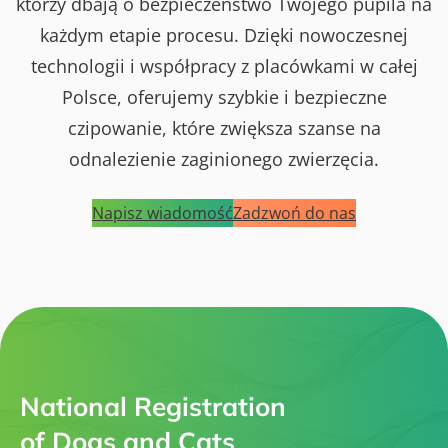
którzy dbają o bezpieczeństwo Twojego pupila na
każdym etapie procesu. Dzięki nowoczesnej
technologii i współpracy z placówkami w całej
Polsce, oferujemy szybkie i bezpieczne
czipowanie, które zwiększa szanse na
odnalezienie zaginionego zwierzęcia.
Napisz wiadomość
Zadzwoń do nas
National Registration
of Dogs and Cats