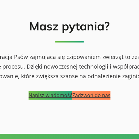
Masz pytania?
racja Psów zajmująca się czipowaniem zwierząt to ze
procesu. Dzięki nowoczesnej technologii i współprac
powanie, które zwiększa szanse na odnalezienie zagini
Napisz wiadomość
Zadzwoń do nas