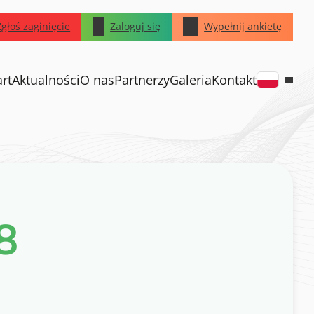
Zgłoś zaginięcie
Zaloguj się
Wypełnij ankietę
art
Aktualności
O nas
Partnerzy
Galeria
Kontakt
8