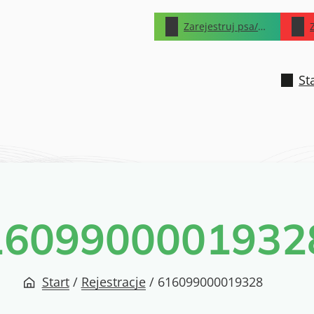
Zarejestruj psa/kota
St
1609900001932
Start
/
Rejestracje
/
616099000019328