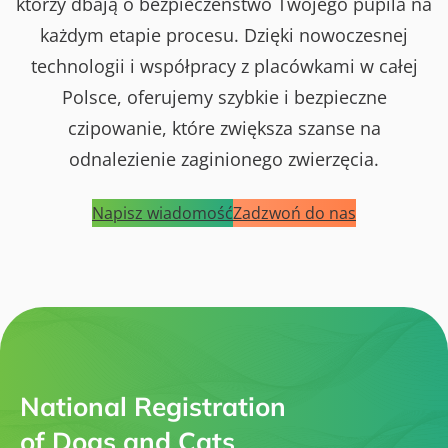
którzy dbają o bezpieczeństwo Twojego pupila na
każdym etapie procesu. Dzięki nowoczesnej
technologii i współpracy z placówkami w całej
Polsce, oferujemy szybkie i bezpieczne
czipowanie, które zwiększa szanse na
odnalezienie zaginionego zwierzęcia.
Napisz wiadomość
Zadzwoń do nas
National Registration
of Dogs and Cats