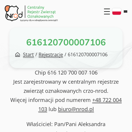
Przejdź
do
treści
616120700007106
Start
/
Rejestracje
/
616120700007106
Chip
616 120 700 007 106
Jest zarejestrowany w centralnym rejestrze
zwierząt oznakowanych crzo-nrod.
Więcej informacji pod numerem
+48 722 004
103
lub
biuro@nrod.pl
Właściciel: Pan/Pani
Aleksandra