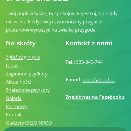
Twój pupil w bazie, Ty spokojny! Rejestruj, bo nigdy
nie wiesz, kiedy Twój czworonożny przyjaciel
postanowi wyruszyć na „wielką przygodę”.
Na skróty
Kontakt z nami
Zgłoś zaginięcie
Tel.
:
533-849-744
O nas
Zaginione psy/koty
E-mail
:
biuro@nrod.pl
Aktualności
Znalezione psy/koty
Znajdź nas na Facebooku
Galeria
Partnerzy
Kontakt
Gadżety CRZO-NROD