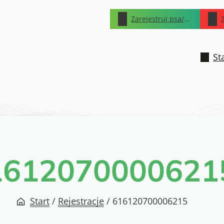
Zarejestruj psa/kota
St
1612070000621
Start
/
Rejestracje
/
616120700006215