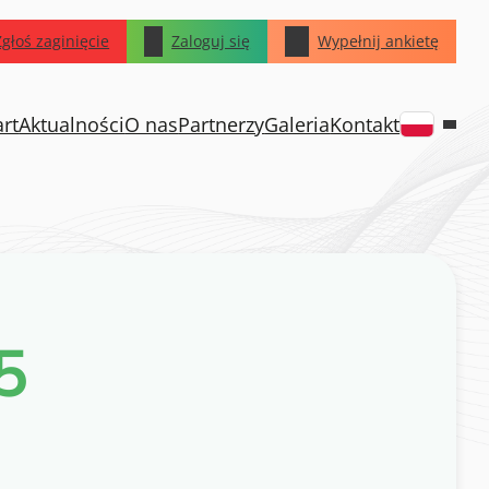
Zgłoś zaginięcie
Zaloguj się
Wypełnij ankietę
art
Aktualności
O nas
Partnerzy
Galeria
Kontakt
5