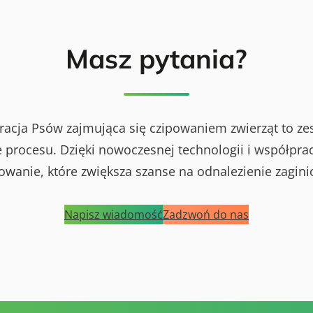
Masz pytania?
racja Psów zajmująca się czipowaniem zwierząt to ze
procesu. Dzięki nowoczesnej technologii i współprac
powanie, które zwiększa szanse na odnalezienie zagini
Napisz wiadomość
Zadzwoń do nas