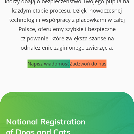
którzy dbają o bezpieczeństwo Twojego pupila na
każdym etapie procesu. Dzięki nowoczesnej
technologii i współpracy z placówkami w całej
Polsce, oferujemy szybkie i bezpieczne
czipowanie, które zwiększa szanse na
odnalezienie zaginionego zwierzęcia.
Napisz wiadomość
Zadzwoń do nas
National Registration
of Dogs and Cats