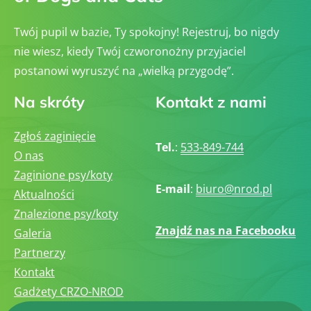
Twój pupil w bazie, Ty spokojny! Rejestruj, bo nigdy
nie wiesz, kiedy Twój czworonożny przyjaciel
postanowi wyruszyć na „wielką przygodę”.
Na skróty
Kontakt z nami
Zgłoś zaginięcie
Tel.
:
533-849-744
O nas
Zaginione psy/koty
E-mail
:
biuro@nrod.pl
Aktualności
Znalezione psy/koty
Znajdź nas na Facebooku
Galeria
Partnerzy
Kontakt
Gadżety CRZO-NROD