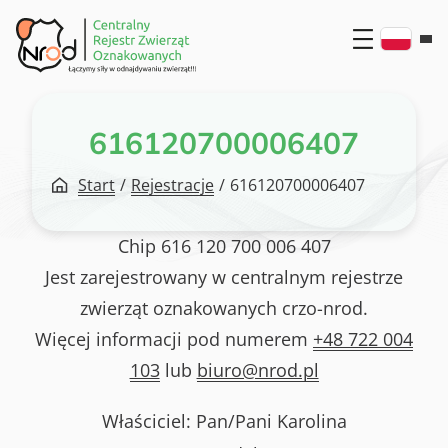
Przejdź
do
treści
616120700006407
Start
/
Rejestracje
/
616120700006407
Chip
616 120 700 006 407
Jest zarejestrowany w centralnym rejestrze
zwierząt oznakowanych crzo-nrod.
Więcej informacji pod numerem
+48 722 004
103
lub
biuro@nrod.pl
Właściciel: Pan/Pani
Karolina