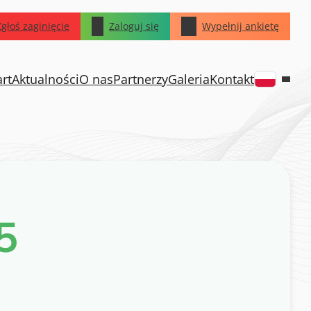
Zgłoś zaginięcie
Zaloguj się
Wypełnij ankietę
art
Aktualności
O nas
Partnerzy
Galeria
Kontakt
5