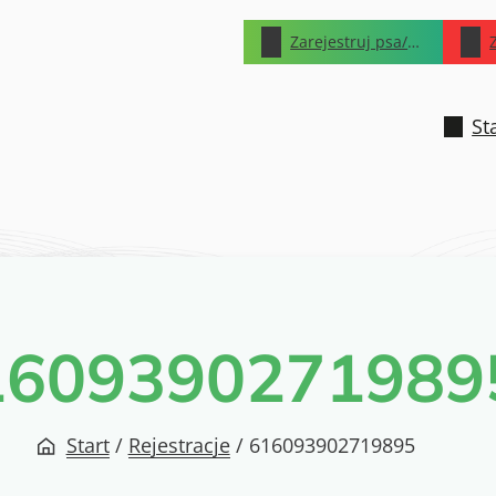
Zarejestruj psa/kota
St
1609390271989
Start
/
Rejestracje
/
616093902719895