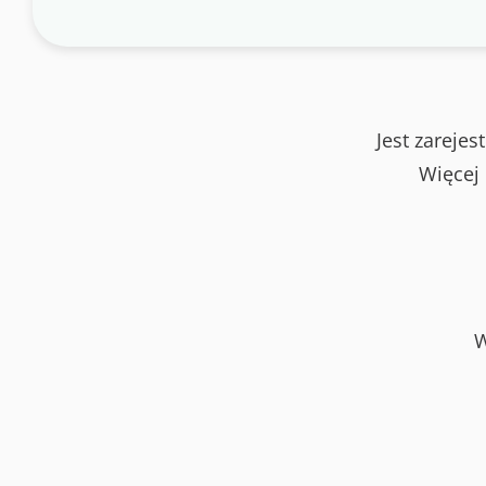
Jest zareje
Więcej
W