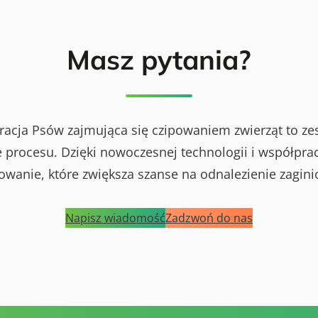
Masz pytania?
racja Psów zajmująca się czipowaniem zwierząt to ze
procesu. Dzięki nowoczesnej technologii i współprac
powanie, które zwiększa szanse na odnalezienie zagini
Napisz wiadomość
Zadzwoń do nas