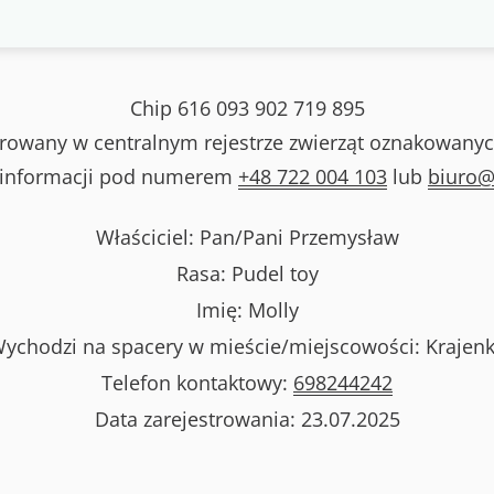
Chip
616 093 902 719 895
strowany w centralnym rejestrze zwierząt oznakowanyc
 informacji pod numerem
+48 722 004 103
lub
biuro@
Właściciel: Pan/Pani
Przemysław
Rasa:
Pudel toy
Imię:
Molly
ychodzi na spacery w mieście/miejscowości:
Krajen
Telefon kontaktowy:
698244242
Data zarejestrowania:
23.07.2025