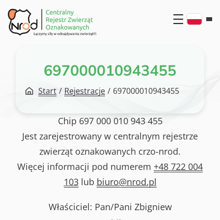
Przejdź
do
treści
697000010943455
Start
/
Rejestracje
/
697000010943455
Chip
697 000 010 943 455
Jest zarejestrowany w centralnym rejestrze
zwierząt oznakowanych crzo-nrod.
Więcej informacji pod numerem
+48 722 004
103
lub
biuro@nrod.pl
Właściciel: Pan/Pani
Zbigniew