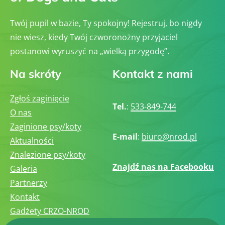
Twój pupil w bazie, Ty spokojny! Rejestruj, bo nigdy
nie wiesz, kiedy Twój czworonożny przyjaciel
postanowi wyruszyć na „wielką przygodę”.
Na skróty
Kontakt z nami
Zgłoś zaginięcie
Tel.
:
533-849-744
O nas
Zaginione psy/koty
E-mail
:
biuro@nrod.pl
Aktualności
Znalezione psy/koty
Znajdź nas na Facebooku
Galeria
Partnerzy
Kontakt
Gadżety CRZO-NROD