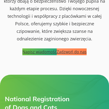
którzy dbają o bezpieczeństwo Twojego pupila na
każdym etapie procesu. Dzięki nowoczesnej
technologii i współpracy z placówkami w całej
Polsce, oferujemy szybkie i bezpieczne
czipowanie, które zwiększa szanse na
odnalezienie zaginionego zwierzęcia.
Napisz wiadomość
Zadzwoń do nas
National Registration
of Dogs and Cats