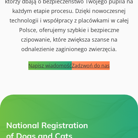
którzy dbają o bezpieczeństwo Twojego pupila na
każdym etapie procesu. Dzięki nowoczesnej
technologii i współpracy z placówkami w całej
Polsce, oferujemy szybkie i bezpieczne
czipowanie, które zwiększa szanse na
odnalezienie zaginionego zwierzęcia.
Napisz wiadomość
Zadzwoń do nas
National Registration
of Dogs and Cats