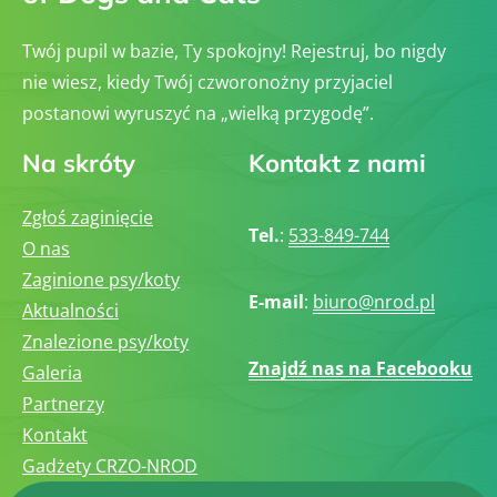
Twój pupil w bazie, Ty spokojny! Rejestruj, bo nigdy
nie wiesz, kiedy Twój czworonożny przyjaciel
postanowi wyruszyć na „wielką przygodę”.
Na skróty
Kontakt z nami
Zgłoś zaginięcie
Tel.
:
533-849-744
O nas
Zaginione psy/koty
E-mail
:
biuro@nrod.pl
Aktualności
Znalezione psy/koty
Znajdź nas na Facebooku
Galeria
Partnerzy
Kontakt
Gadżety CRZO-NROD