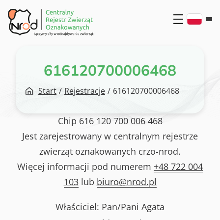
Przejdź
do
treści
616120700006468
Start
/
Rejestracje
/
616120700006468
Chip
616 120 700 006 468
Jest zarejestrowany w centralnym rejestrze
zwierząt oznakowanych crzo-nrod.
Więcej informacji pod numerem
+48 722 004
103
lub
biuro@nrod.pl
Właściciel: Pan/Pani
Agata