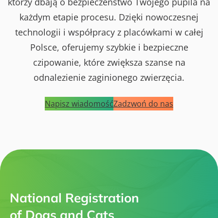
którzy dbają o bezpieczeństwo Twojego pupila na
każdym etapie procesu. Dzięki nowoczesnej
technologii i współpracy z placówkami w całej
Polsce, oferujemy szybkie i bezpieczne
czipowanie, które zwiększa szanse na
odnalezienie zaginionego zwierzęcia.
Napisz wiadomość
Zadzwoń do nas
National Registration
of Dogs and Cats