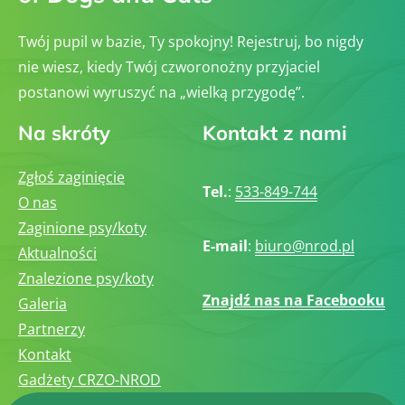
Twój pupil w bazie, Ty spokojny! Rejestruj, bo nigdy
nie wiesz, kiedy Twój czworonożny przyjaciel
postanowi wyruszyć na „wielką przygodę”.
Na skróty
Kontakt z nami
Zgłoś zaginięcie
Tel.
:
533-849-744
O nas
Zaginione psy/koty
E-mail
:
biuro@nrod.pl
Aktualności
Znalezione psy/koty
Znajdź nas na Facebooku
Galeria
Partnerzy
Kontakt
Gadżety CRZO-NROD