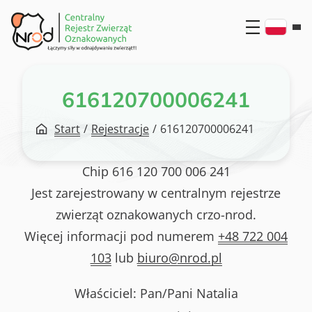
Przejdź
do
treści
616120700006241
Start
/
Rejestracje
/
616120700006241
Chip
616 120 700 006 241
Jest zarejestrowany w centralnym rejestrze
zwierząt oznakowanych crzo-nrod.
Więcej informacji pod numerem
+48 722 004
103
lub
biuro@nrod.pl
Właściciel: Pan/Pani
Natalia