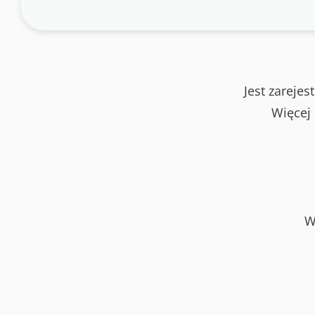
Jest zareje
Więcej
W