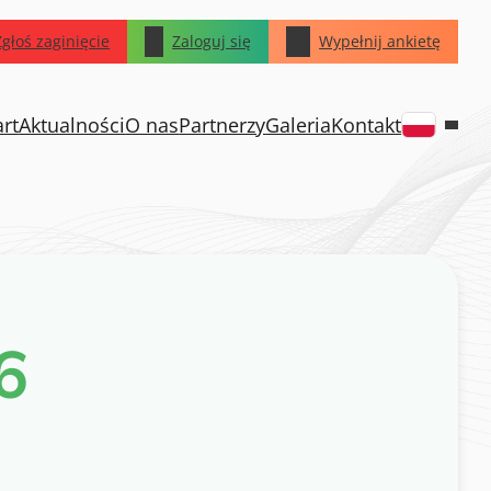
Zgłoś zaginięcie
Zaloguj się
Wypełnij ankietę
art
Aktualności
O nas
Partnerzy
Galeria
Kontakt
6