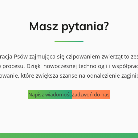
Masz pytania?
racja Psów zajmująca się czipowaniem zwierząt to ze
procesu. Dzięki nowoczesnej technologii i współprac
powanie, które zwiększa szanse na odnalezienie zagini
Napisz wiadomość
Zadzwoń do nas