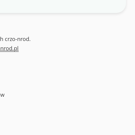
h crzo-nrod.
nrod.pl
ów