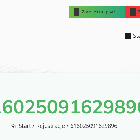
Zarejestruj psa/kota
St
1602509162989
Start
/
Rejestracje
/
616025091629896