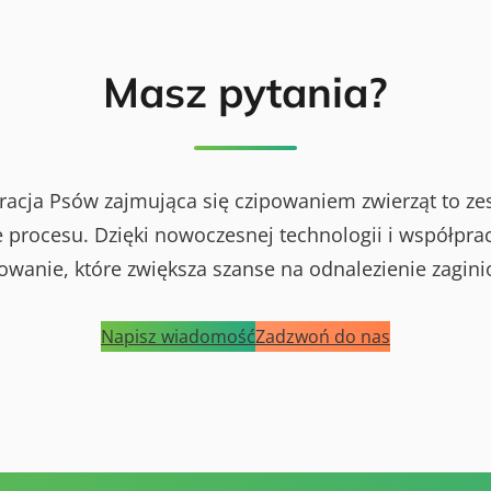
Masz pytania?
racja Psów zajmująca się czipowaniem zwierząt to ze
procesu. Dzięki nowoczesnej technologii i współprac
powanie, które zwiększa szanse na odnalezienie zagini
Napisz wiadomość
Zadzwoń do nas