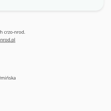
h crzo-nrod.
nrod.pl
łmińska