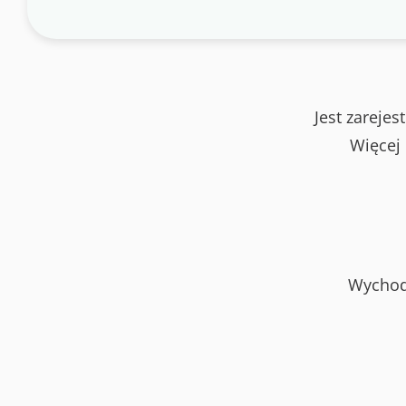
Jest zareje
Więcej
Wychod