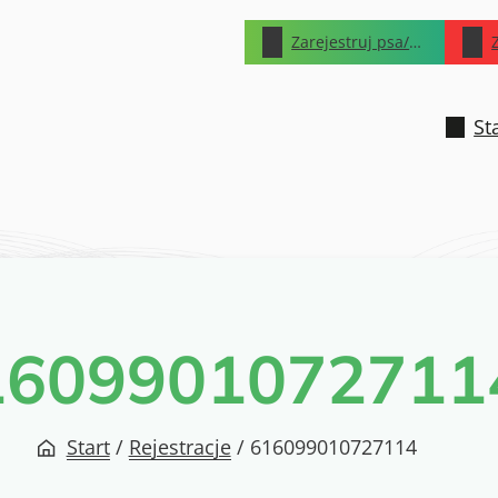
Zarejestruj psa/kota
St
1609901072711
Start
/
Rejestracje
/
616099010727114