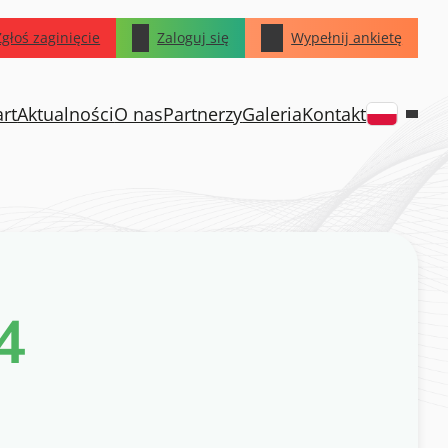
Zgłoś zaginięcie
Zaloguj się
Wypełnij ankietę
art
Aktualności
O nas
Partnerzy
Galeria
Kontakt
4