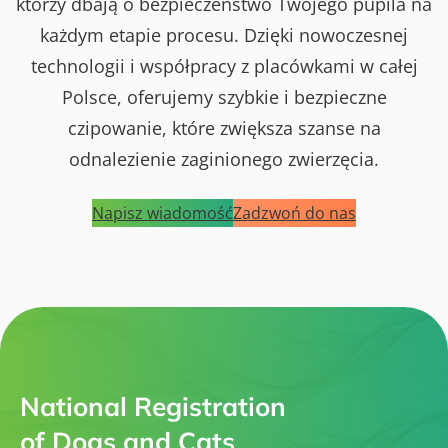
którzy dbają o bezpieczeństwo Twojego pupila na
każdym etapie procesu. Dzięki nowoczesnej
technologii i współpracy z placówkami w całej
Polsce, oferujemy szybkie i bezpieczne
czipowanie, które zwiększa szanse na
odnalezienie zaginionego zwierzęcia.
Napisz wiadomość
Zadzwoń do nas
National Registration
of Dogs and Cats