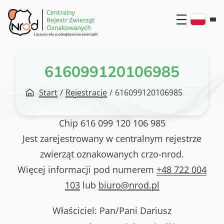
Przejdź
do
treści
616099120106985
Start
/
Rejestracje
/
616099120106985
Chip
616 099 120 106 985
Jest zarejestrowany w centralnym rejestrze
zwierząt oznakowanych crzo-nrod.
Więcej informacji pod numerem
+48 722 004
103
lub
biuro@nrod.pl
Właściciel: Pan/Pani
Dariusz