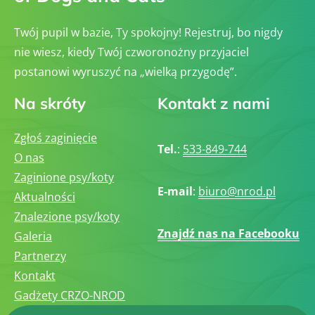
Twój pupil w bazie, Ty spokojny! Rejestruj, bo nigdy
nie wiesz, kiedy Twój czworonożny przyjaciel
postanowi wyruszyć na „wielką przygodę”.
Na skróty
Kontakt z nami
Zgłoś zaginięcie
Tel.
:
533-849-744
O nas
Zaginione psy/koty
E-mail
:
biuro@nrod.pl
Aktualności
Znalezione psy/koty
Znajdź nas na Facebooku
Galeria
Partnerzy
Kontakt
Gadżety CRZO-NROD