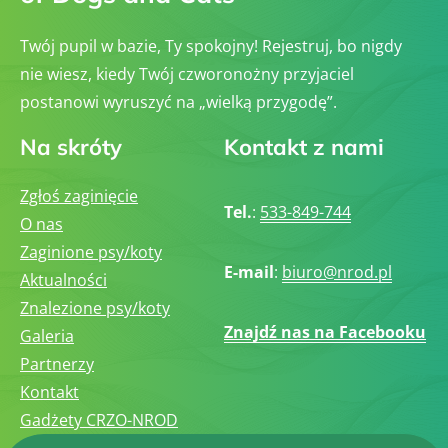
Twój pupil w bazie, Ty spokojny! Rejestruj, bo nigdy
nie wiesz, kiedy Twój czworonożny przyjaciel
postanowi wyruszyć na „wielką przygodę”.
Na skróty
Kontakt z nami
Zgłoś zaginięcie
Tel.
:
533-849-744
O nas
Zaginione psy/koty
E-mail
:
biuro@nrod.pl
Aktualności
Znalezione psy/koty
Znajdź nas na Facebooku
Galeria
Partnerzy
Kontakt
Gadżety CRZO-NROD