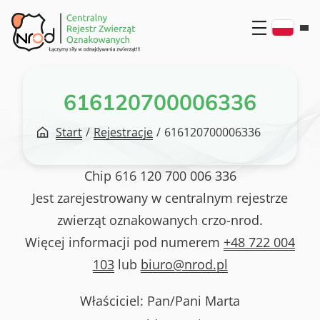
Przejdź
do
treści
616120700006336
Start
/
Rejestracje
/
616120700006336
Chip
616 120 700 006 336
Jest zarejestrowany w centralnym rejestrze
zwierząt oznakowanych crzo-nrod.
Więcej informacji pod numerem
+48 722 004
103
lub
biuro@nrod.pl
Właściciel: Pan/Pani
Marta