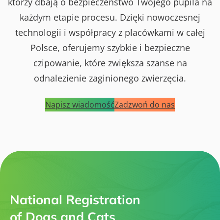
którzy dbają o bezpieczeństwo Twojego pupila na
każdym etapie procesu. Dzięki nowoczesnej
technologii i współpracy z placówkami w całej
Polsce, oferujemy szybkie i bezpieczne
czipowanie, które zwiększa szanse na
odnalezienie zaginionego zwierzęcia.
Napisz wiadomość
Zadzwoń do nas
National Registration
of Dogs and Cats