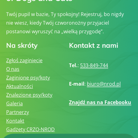
Twój pupil w bazie, Ty spokojny! Rejestruj, bo nigdy
nie wiesz, kiedy Twój czworonożny przyjaciel
postanowi wyruszyć na „wielką przygodę”.
Na skróty
Kontakt z nami
Zgłoś zaginięcie
Tel.
:
533-849-744
O nas
Zaginione psy/koty
E-mail
:
biuro@nrod.pl
Aktualności
Znalezione psy/koty
Znajdź nas na Facebooku
Galeria
Partnerzy
Kontakt
Gadżety CRZO-NROD