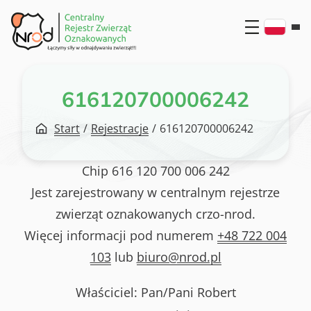
Przejdź
do
treści
616120700006242
Start
/
Rejestracje
/
616120700006242
Chip
616 120 700 006 242
Jest zarejestrowany w centralnym rejestrze
zwierząt oznakowanych crzo-nrod.
Więcej informacji pod numerem
+48 722 004
103
lub
biuro@nrod.pl
Właściciel: Pan/Pani
Robert