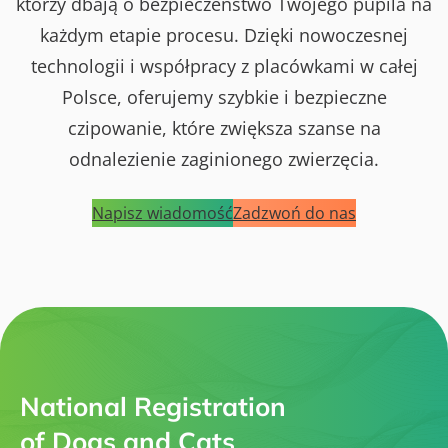
którzy dbają o bezpieczeństwo Twojego pupila na
każdym etapie procesu. Dzięki nowoczesnej
technologii i współpracy z placówkami w całej
Polsce, oferujemy szybkie i bezpieczne
czipowanie, które zwiększa szanse na
odnalezienie zaginionego zwierzęcia.
Napisz wiadomość
Zadzwoń do nas
National Registration
of Dogs and Cats