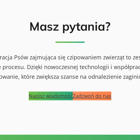
Masz pytania?
racja Psów zajmująca się czipowaniem zwierząt to ze
procesu. Dzięki nowoczesnej technologii i współprac
powanie, które zwiększa szanse na odnalezienie zagini
Napisz wiadomość
Zadzwoń do nas