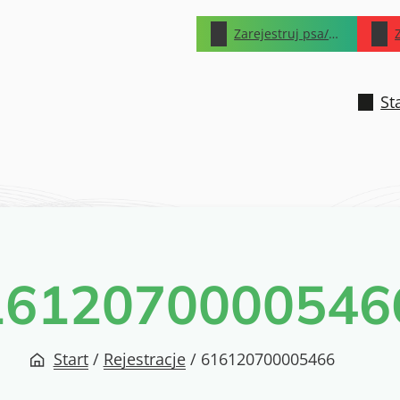
Zarejestruj psa/kota
St
1612070000546
Start
/
Rejestracje
/
616120700005466