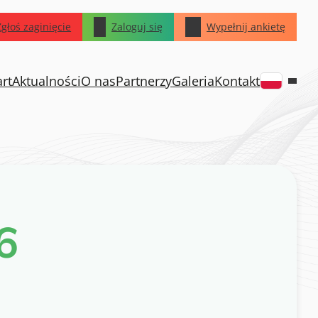
Zgłoś zaginięcie
Zaloguj się
Wypełnij ankietę
art
Aktualności
O nas
Partnerzy
Galeria
Kontakt
6