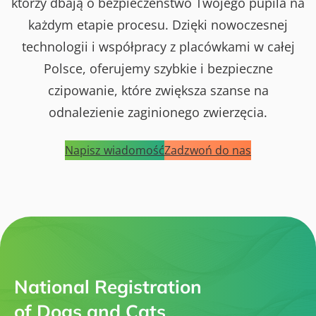
którzy dbają o bezpieczeństwo Twojego pupila na
każdym etapie procesu. Dzięki nowoczesnej
technologii i współpracy z placówkami w całej
Polsce, oferujemy szybkie i bezpieczne
czipowanie, które zwiększa szanse na
odnalezienie zaginionego zwierzęcia.
Napisz wiadomość
Zadzwoń do nas
National Registration
of Dogs and Cats