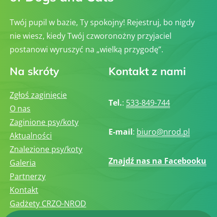
Twój pupil w bazie, Ty spokojny! Rejestruj, bo nigdy
nie wiesz, kiedy Twój czworonożny przyjaciel
postanowi wyruszyć na „wielką przygodę”.
Na skróty
Kontakt z nami
Zgłoś zaginięcie
Tel.
:
533-849-744
O nas
Zaginione psy/koty
E-mail
:
biuro@nrod.pl
Aktualności
Znalezione psy/koty
Znajdź nas na Facebooku
Galeria
Partnerzy
Kontakt
Gadżety CRZO-NROD