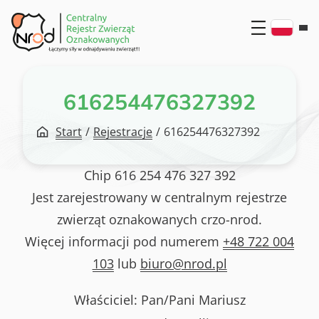
Przejdź
do
treści
616254476327392
Start
/
Rejestracje
/
616254476327392
Chip
616 254 476 327 392
Jest zarejestrowany w centralnym rejestrze
zwierząt oznakowanych crzo-nrod.
Więcej informacji pod numerem
+48 722 004
103
lub
biuro@nrod.pl
Właściciel: Pan/Pani
Mariusz