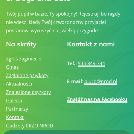
Twój pupil w bazie, Ty spokojny! Rejestruj, bo nigdy
nie wiesz, kiedy Twój czworonożny przyjaciel
postanowi wyruszyć na „wielką przygodę”.
Na skróty
Kontakt z nami
Zgłoś zaginięcie
Tel.
:
533-849-744
O nas
Zaginione psy/koty
E-mail
:
biuro@nrod.pl
Aktualności
Znalezione psy/koty
Znajdź nas na Facebooku
Galeria
Partnerzy
Kontakt
Gadżety CRZO-NROD