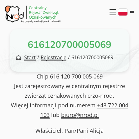
Przejdź
do
treści
616120700005069
Start
/
Rejestracje
/
616120700005069
Chip
616 120 700 005 069
Jest zarejestrowany w centralnym rejestrze
zwierząt oznakowanych crzo-nrod.
Więcej informacji pod numerem
+48 722 004
103
lub
biuro@nrod.pl
Właściciel: Pan/Pani
Alicja