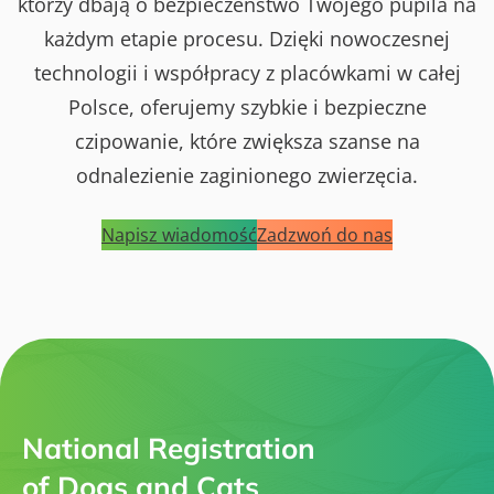
którzy dbają o bezpieczeństwo Twojego pupila na
każdym etapie procesu. Dzięki nowoczesnej
technologii i współpracy z placówkami w całej
Polsce, oferujemy szybkie i bezpieczne
czipowanie, które zwiększa szanse na
odnalezienie zaginionego zwierzęcia.
Napisz wiadomość
Zadzwoń do nas
National Registration
of Dogs and Cats