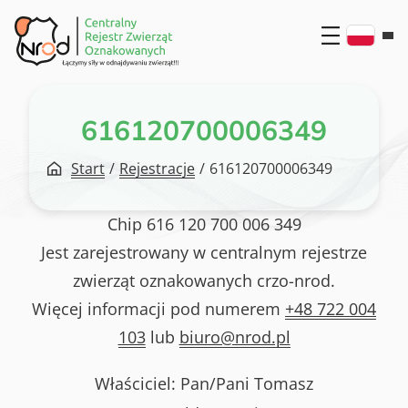
Przejdź
do
treści
616120700006349
Start
/
Rejestracje
/
616120700006349
Chip
616 120 700 006 349
Jest zarejestrowany w centralnym rejestrze
zwierząt oznakowanych crzo-nrod.
Więcej informacji pod numerem
+48 722 004
103
lub
biuro@nrod.pl
Właściciel: Pan/Pani
Tomasz