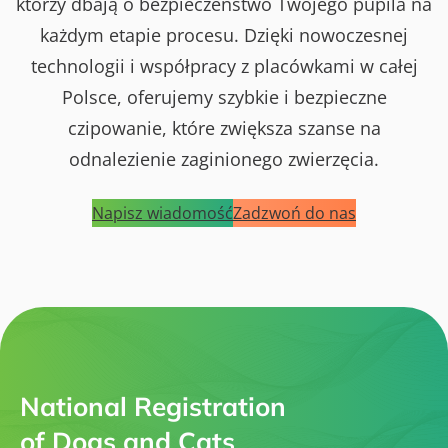
którzy dbają o bezpieczeństwo Twojego pupila na
każdym etapie procesu. Dzięki nowoczesnej
technologii i współpracy z placówkami w całej
Polsce, oferujemy szybkie i bezpieczne
czipowanie, które zwiększa szanse na
odnalezienie zaginionego zwierzęcia.
Napisz wiadomość
Zadzwoń do nas
National Registration
of Dogs and Cats