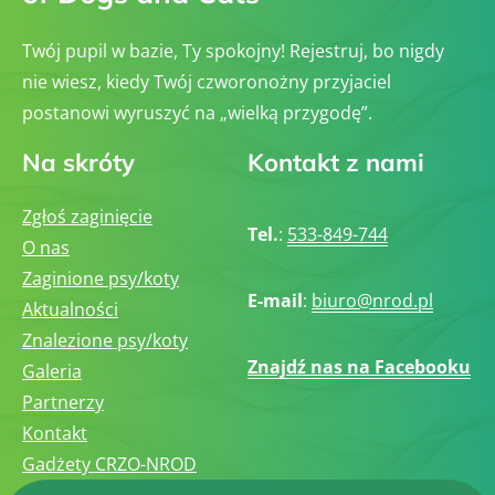
Twój pupil w bazie, Ty spokojny! Rejestruj, bo nigdy
nie wiesz, kiedy Twój czworonożny przyjaciel
postanowi wyruszyć na „wielką przygodę”.
Na skróty
Kontakt z nami
Zgłoś zaginięcie
Tel.
:
533-849-744
O nas
Zaginione psy/koty
E-mail
:
biuro@nrod.pl
Aktualności
Znalezione psy/koty
Znajdź nas na Facebooku
Galeria
Partnerzy
Kontakt
Gadżety CRZO-NROD