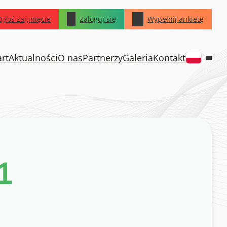
Zgłoś zaginięcie
Zaloguj się
Wypełnij ankietę
art
Aktualności
O nas
Partnerzy
Galeria
Kontakt
1