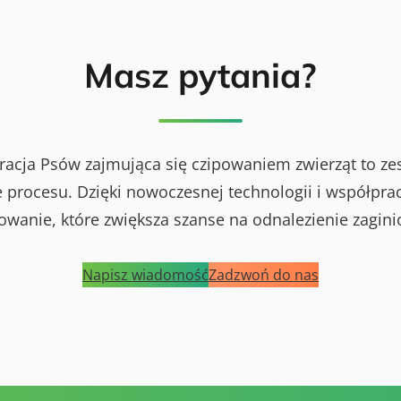
Masz pytania?
racja Psów zajmująca się czipowaniem zwierząt to ze
procesu. Dzięki nowoczesnej technologii i współprac
powanie, które zwiększa szanse na odnalezienie zagini
Napisz wiadomość
Zadzwoń do nas