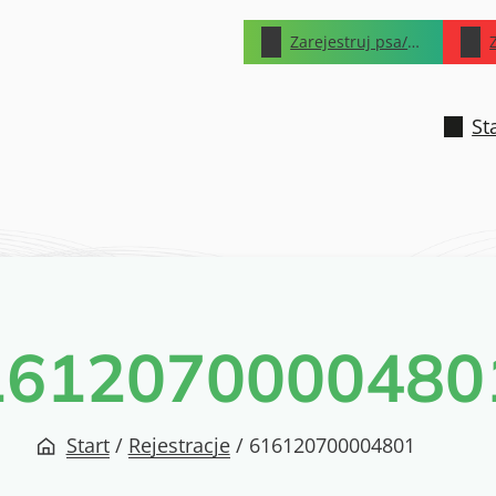
Zarejestruj psa/kota
St
1612070000480
Start
/
Rejestracje
/
616120700004801