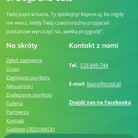
Twój pupil w bazie, Ty spokojny! Rejestruj, bo nigdy
nie wiesz, kiedy Twój czworonożny przyjaciel
postanowi wyruszyć na „wielką przygodę”.
Na skróty
Kontakt z nami
Zgłoś zaginięcie
Tel.
:
533-849-744
O nas
Zaginione psy/koty
E-mail
:
biuro@nrod.pl
Aktualności
Znalezione psy/koty
Znajdź nas na Facebooku
Galeria
Partnerzy
Kontakt
Gadżety CRZO-NROD