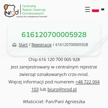
Przejdź
do
treści
616120700005928
Start
/
Rejestracje
/
616120700005928
Chip
616 120 700 005 928
Jest zarejestrowany w centralnym rejestrze
zwierząt oznakowanych crzo-nrod.
Więcej informacji pod numerem
+48 722 004
103
lub
biuro@nrod.pl
Właściciel: Pan/Pani
Agnieszka