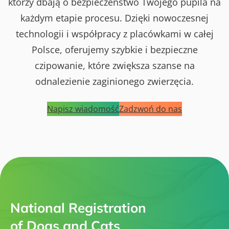
którzy dbają o bezpieczeństwo Twojego pupila na
każdym etapie procesu. Dzięki nowoczesnej
technologii i współpracy z placówkami w całej
Polsce, oferujemy szybkie i bezpieczne
czipowanie, które zwiększa szanse na
odnalezienie zaginionego zwierzęcia.
Napisz wiadomość
Zadzwoń do nas
National Registration
of Dogs and Cats