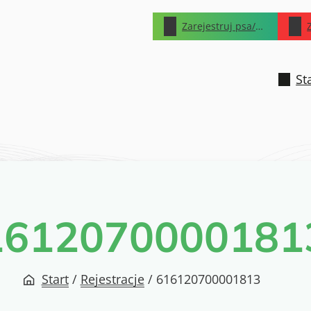
Zarejestruj psa/kota
St
1612070000181
Start
/
Rejestracje
/
616120700001813