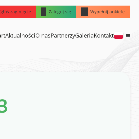
Zgłoś zaginięcie
Zaloguj się
Wypełnij ankietę
art
Aktualności
O nas
Partnerzy
Galeria
Kontakt
3