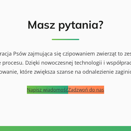
Masz pytania?
racja Psów zajmująca się czipowaniem zwierząt to ze
procesu. Dzięki nowoczesnej technologii i współprac
powanie, które zwiększa szanse na odnalezienie zagini
Napisz wiadomość
Zadzwoń do nas