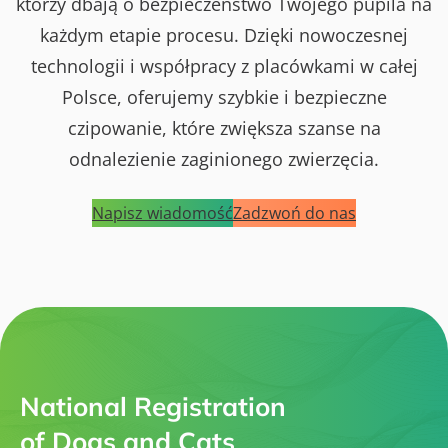
którzy dbają o bezpieczeństwo Twojego pupila na
każdym etapie procesu. Dzięki nowoczesnej
technologii i współpracy z placówkami w całej
Polsce, oferujemy szybkie i bezpieczne
czipowanie, które zwiększa szanse na
odnalezienie zaginionego zwierzęcia.
Napisz wiadomość
Zadzwoń do nas
National Registration
of Dogs and Cats