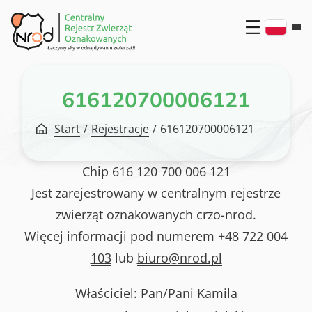
Przejdź
do
treści
616120700006121
Start
/
Rejestracje
/
616120700006121
Chip
616 120 700 006 121
Jest zarejestrowany w centralnym rejestrze
zwierząt oznakowanych crzo-nrod.
Więcej informacji pod numerem
+48 722 004
103
lub
biuro@nrod.pl
Właściciel: Pan/Pani
Kamila