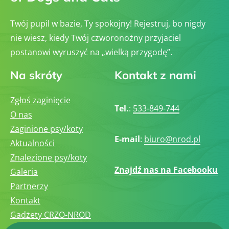
Twój pupil w bazie, Ty spokojny! Rejestruj, bo nigdy
nie wiesz, kiedy Twój czworonożny przyjaciel
postanowi wyruszyć na „wielką przygodę”.
Na skróty
Kontakt z nami
Zgłoś zaginięcie
Tel.
:
533-849-744
O nas
Zaginione psy/koty
E-mail
:
biuro@nrod.pl
Aktualności
Znalezione psy/koty
Znajdź nas na Facebooku
Galeria
Partnerzy
Kontakt
Gadżety CRZO-NROD